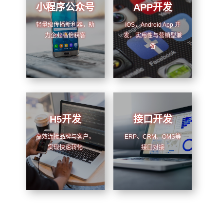
小程序公众号
APP开发
轻量级传播新利器，助
IOS，Android App 开
力企业高倍获客
发，实用性与营销型兼
备
H5开发
接口开发
高效连接品牌与客户，
ERP、CRM、OMS等
实现快速转化
接口对接