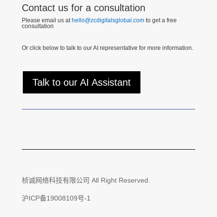
Contact us for a consultation
Please email us at
hello@zcdigitalsglobal.com
to get a free
consultation
Or click below to talk to our AI representative for more information.
Talk to our AI Assistant
桢诚网络科技有限公司 All Right Reserved.
沪ICP备19008109号-1