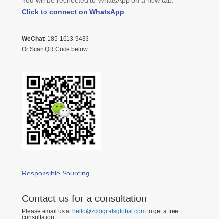
You will be redirected to WhatsApp on a new tab:
Click to connect on WhatsApp
WeChat:
185-1613-9433
Or Scan QR Code below
Responsible Sourcing
Contact us for a consultation
Please email us at
hello@zcdigitalsglobal.com
to get a free
consultation