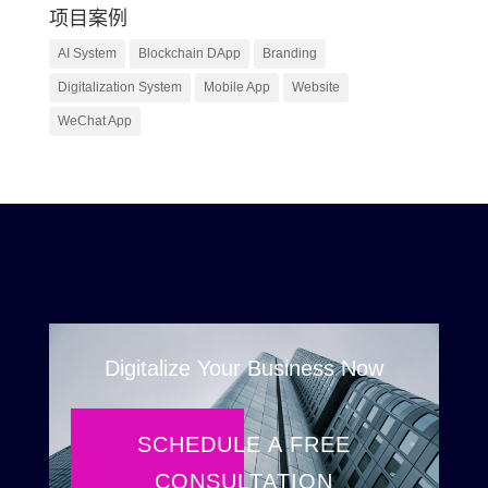
项目案例
AI System
Blockchain DApp
Branding
Digitalization System
Mobile App
Website
WeChat App
Digitalize Your Business Now
SCHEDULE A FREE
CONSULTATION